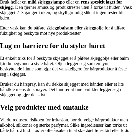
Bruk heller en
mild skjeggsjampo
eller en
rens spesielt laget for
skjegg
. Den fjerner smuss og produktrester uten å tørke ut huden. Vask
skjegget 2–3 ganger i uken, og skyll grundig slik at ingen rester blir
igjen.
Etter vask kan du påføre
skjeggbalsam
eller
skjeggolje
for å tilføre
fuktighet og beskytte mot nye produktrester.
Lag en barriere før du styler håret
Et enkelt triks for å beskytte skjegget er å påføre skjeggolje eller balm
før du begynner å style håret. Oljen legger seg som en tynn
beskyttende hinne som gjør det vanskeligere for hårprodukter å feste
seg i skjegget.
Bruker du hårspray, kan du dekke skjegget med hånden eller et lite
håndkle mens du sprayer. Det hindrer at fine partikler legger seg i
skjegget og gjør det stivt.
Velg produkter med omtanke
Vil du redusere risikoen for irritasjon, bør du velge hårprodukter uten
alkohol, silikoner og sterke parfymer. Slike ingredienser kan tørke ut
både hår og hud – og er ofte årsaken til at skjegget føles tørt eller klør.