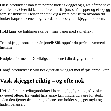
Disse produktene kan tette porene under skjegget og gjøre hårene stive
eller fettete. Over tid kan det føre til irritasjon, små nupper og et skjegg
som ser livløst ut. Derfor er det viktig å være bevisst på hvordan du
bruker hårproduktene – og hvordan du beskytter skjegget mot dem.
Hold kinn- og halslinjer skarpe – små vaner med stor effekt
Trim skjegget som en profesjonell: Slik oppnår du perfekt symmetri
hjemme
Hudpleie for menn: De viktigste trinnene i din daglige rutine
Unngå produktkaos: Slik beskytter du skjegget mot hårpleieprodukter
Vask skjegget riktig – og ofte nok
Hvis du bruker stylingprodukter i håret daglig, bør du også vaske
skjegget oftere. En vanlig hårsjampo kan imidlertid være for sterk,
siden den fjerner de naturlige oljene som holder skjegget mykt og
huden balansert.