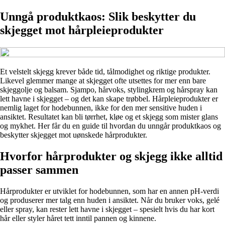
Unngå produktkaos: Slik beskytter du
skjegget mot hårpleieprodukter
Et velstelt skjegg krever både tid, tålmodighet og riktige produkter.
Likevel glemmer mange at skjegget ofte utsettes for mer enn bare
skjeggolje og balsam. Sjampo, hårvoks, stylingkrem og hårspray kan
lett havne i skjegget – og det kan skape trøbbel. Hårpleieprodukter er
nemlig laget for hodebunnen, ikke for den mer sensitive huden i
ansiktet. Resultatet kan bli tørrhet, kløe og et skjegg som mister glans
og mykhet. Her får du en guide til hvordan du unngår produktkaos og
beskytter skjegget mot uønskede hårprodukter.
Hvorfor hårprodukter og skjegg ikke alltid
passer sammen
Hårprodukter er utviklet for hodebunnen, som har en annen pH-verdi
og produserer mer talg enn huden i ansiktet. Når du bruker voks, gelé
eller spray, kan rester lett havne i skjegget – spesielt hvis du har kort
hår eller styler håret tett inntil pannen og kinnene.