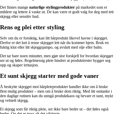
Det finnes mange
naturlige stylingprodukter
på markedet som er
mildere og lettere å vaske ut. De kan være et godt valg for deg med tett
skjegg eller sensitiv hud.
Rens og plei etter styling
Selv om du er forsiktig, kan litt hårprodukt likevel havne i skjegget.
Derfor er det lurt å rense skjegget lett når du kommer hjem. Bruk en
fuktig klut eller litt skjeggsjampo, og avslutt med olje eller balm.
Det tar bare noen minutter, men gjør stor forskjell for hvordan skjegget
ser ut og føles. Regelmessig pleie hindrer at produktrester bygger seg
opp og skaper irritasjon.
Et sunt skjegg starter med gode vaner
Å beskytte skjegget mot hårpleieprodukter handler ikke om å bruke
flest mulig produkter – men om å bruke dem riktig. Med litt omtanke i
den daglige rutinen kan du unngå produktkaos og bevare et sunt, mykt
og velstelt skjegg.
Et skjegg som får riktig pleie, ser ikke bare bedre ut – det føles også
bedre. Og det er tross alt det viktigste.