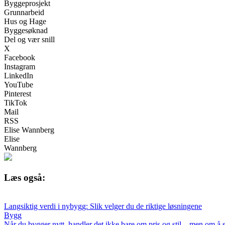
Byggeprosjekt
Grunnarbeid
Hus og Hage
Byggesøknad
Del og vær snill
X
Facebook
Instagram
LinkedIn
YouTube
Pinterest
TikTok
Mail
RSS
Elise Wannberg
Elise
Wannberg
Læs også:
Langsiktig verdi i nybygg: Slik velger du de riktige løsningene
Bygg
Når du bygger nytt, handler det ikke bare om pris og stil – men om å 