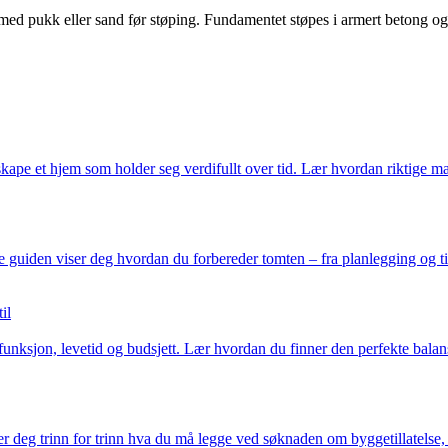
d pukk eller sand før støping. Fundamentet støpes i armert betong og 
skape et hjem som holder seg verdifullt over tid. Lær hvordan riktige ma
uiden viser deg hvordan du forbereder tomten – fra planlegging og tillat
il
nksjon, levetid og budsjett. Lær hvordan du finner den perfekte balanse
r deg trinn for trinn hva du må legge ved søknaden om byggetillatelse, 