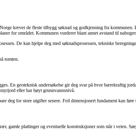
 Norge krever de fleste tilbygg søknad og godkjenning fra kommunen. D
splaner for området. Kommunen vurderer blant annet avstand til nabogr
 i prosessen. De kan hjelpe deg med søknadsprosessen, tekniske beregn
 på tomten.
s. En geoteknisk undersøkelse gir deg svar på hvor bærekraftig jorda er
, myrjord eller har høyt grunnvannsnivå.
re deg for store utgifter senere. Feil dimensjonert fundament kan føre t
ær, gamle plattinger og eventuelle konstruksjoner som står i veien. Sør