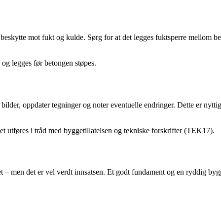
beskytte mot fukt og kulde. Sørg for at det legges fuktsperre mellom bet
og legges før betongen støpes.
bilder, oppdater tegninger og noter eventuelle endringer. Dette er nytti
t utføres i tråd med byggetillatelsen og tekniske forskrifter (TEK17).
t – men det er vel verdt innsatsen. Et godt fundament og en ryddig bygge