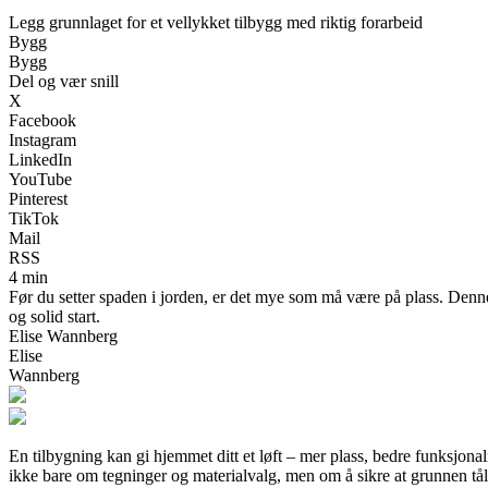
Legg grunnlaget for et vellykket tilbygg med riktig forarbeid
Bygg
Bygg
Del og vær snill
X
Facebook
Instagram
LinkedIn
YouTube
Pinterest
TikTok
Mail
RSS
4 min
Før du setter spaden i jorden, er det mye som må være på plass. Denne g
og solid start.
Elise Wannberg
Elise
Wannberg
En tilbygning kan gi hjemmet ditt et løft – mer plass, bedre funksjona
ikke bare om tegninger og materialvalg, men om å sikre at grunnen tåler