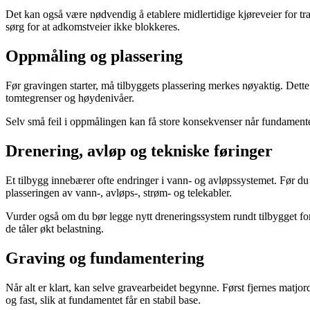
Det kan også være nødvendig å etablere midlertidige kjøreveier for tr
sørg for at adkomstveier ikke blokkeres.
Oppmåling og plassering
Før gravingen starter, må tilbyggets plassering merkes nøyaktig. Dette k
tomtegrenser og høydenivåer.
Selv små feil i oppmålingen kan få store konsekvenser når fundamentet
Drenering, avløp og tekniske føringer
Et tilbygg innebærer ofte endringer i vann- og avløpssystemet. Før du 
plasseringen av vann-, avløps-, strøm- og telekabler.
Vurder også om du bør legge nytt dreneringssystem rundt tilbygget for
de tåler økt belastning.
Graving og fundamentering
Når alt er klart, kan selve gravearbeidet begynne. Først fjernes matjo
og fast, slik at fundamentet får en stabil base.