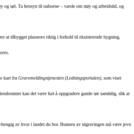
y og søl. Ta hensyn til naboene – varsle om støy og arbeidstid, og
r at tilbygget plasseres riktig i forhold til eksisterende bygning,
eres.
e kart fra
Gravemeldingstjenesten (Ledningsportalen)
, som viser
eiendommer kan det være lurt å oppgradere gamle rør samtidig, slik at
r, avhengig av hvor i landet du bor. Bunnen av utgravingen må være jevn