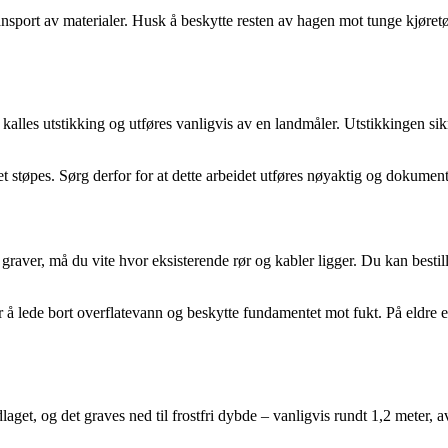
ansport av materialer. Husk å beskytte resten av hagen mot tunge kjøretø
alles utstikking og utføres vanligvis av en landmåler. Utstikkingen sikre
 støpes. Sørg derfor for at dette arbeidet utføres nøyaktig og dokument
graver, må du vite hvor eksisterende rør og kabler ligger. Du kan bestill
 å lede bort overflatevann og beskytte fundamentet mot fukt. På eldre 
rdlaget, og det graves ned til frostfri dybde – vanligvis rundt 1,2 mete