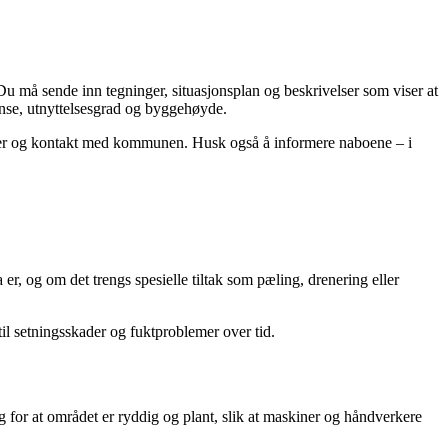
u må sende inn tegninger, situasjonsplan og beskrivelser som viser at
ense, utnyttelsesgrad og byggehøyde.
inger og kontakt med kommunen. Husk også å informere naboene – i
, og om det trengs spesielle tiltak som pæling, drenering eller
il setningsskader og fuktproblemer over tid.
g for at området er ryddig og plant, slik at maskiner og håndverkere