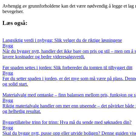
Avhengig av grunnforholdene kan det være nødvendig å legge et lag me
bevegelser.
Læs også:
Langsiktig verdi i nybygg: Slik velger du de riktige løsningene
Bygg
Når du bygger nytt, handler det ikke bare om pris og stil – men om å 
lavere kostnader og bedre videresalgsverdi.
Før spaden settes i jorden: Slik forbereder du tomten til tilbygget ditt
Bygg
Før du setter spaden i jorden, er det mye som må være på plass. Denne g
og solid start.
Materialvalg med omtanke – finn balansen mellom pris, funksjon og st
Bygg
Riktig materialvalg handler om mer enn utseende – det påvirker både fu
og helhetlig resultat.
Byggetillatelse trinn for trinn: Hva må du sende med søknaden din?
Bygg
Skal du bygge nytt, pusse opp eller utvide boligen? Denne guiden vise