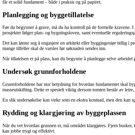
får et solid fundament – både i praksis og på papiret.
Planlegging og byggetillatelse
Før du begynner å grave, må du ha kontroll på de formelle kravene. I
prosjektet følger plan- og bygningsloven, samt eventuelle regulering
Det kan lønne seg å engasjere en arkitekt eller byggingeniør tidlig
mange tilfeller skal de varsles før søknaden sendes inn.
Når tillatelsen er på plass, kan du begynne å planlegge selve arbeidet
Undersøk grunnforholdene
Grunnforholdene har stor betydning for hvordan fundamentet skal bygge
masseutskifting. Dette er spesielt viktig dersom tomten består av leire
En slik undersøkelse kan virke som en ekstra kostnad, men den kan spa
Rydding og klargjøring av byggeplassen
Når du vet hvordan grunnen er, må området klargjøres. Fjern busker, tr
kan jobbe trygt og effektivt.