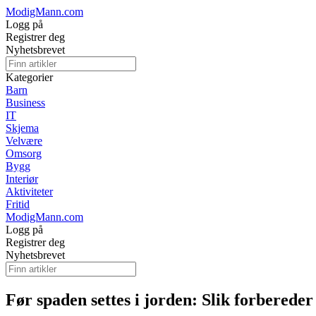
ModigMann.com
Logg på
Registrer deg
Nyhetsbrevet
Kategorier
Barn
Business
IT
Skjema
Velvære
Omsorg
Bygg
Interiør
Aktiviteter
Fritid
ModigMann.com
Logg på
Registrer deg
Nyhetsbrevet
Før spaden settes i jorden: Slik forbereder 