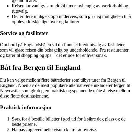
gjennom året.
Reisen tar vanligvis rundt 24 timer, avhengig av værforhold og
rutevalg.
Det er flere mulige stopp underveis, som gir deg muligheten til å
oppleve forskjellige byer og kulturer.
Service og fasiliteter
Om bord på Englandsbåten vil du finne et bredt utvalg av fasiliteter
som vil gjøre reisen din behagelig og underholdende. Fra restauranter
og barer til shopping og spa – det er noe for enhver smak.
Båt fra Bergen til England
Du kan velge mellom flere båtrederier som tilbyr turer fra Bergen til
England. Noen av de mest populære alternativene inkluderer fergen til
Newcastle, som gir deg en praktisk og spennende måte å reise mellom
disse flotte destinasjonene.
Praktisk informasjon
Sørg for å bestille billetter i god tid for å sikre deg plass og de
beste prisene.
Ha pass og eventuelle visum klare før avreise.