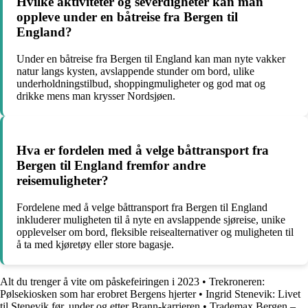
Hvilke aktiviteter og severdigheter kan man
oppleve under en båtreise fra Bergen til
England?
Under en båtreise fra Bergen til England kan man nyte vakker
natur langs kysten, avslappende stunder om bord, ulike
underholdningstilbud, shoppingmuligheter og god mat og
drikke mens man krysser Nordsjøen.
Hva er fordelen med å velge båttransport fra
Bergen til England fremfor andre
reisemuligheter?
Fordelene med å velge båttransport fra Bergen til England
inkluderer muligheten til å nyte en avslappende sjøreise, unike
opplevelser om bord, fleksible reisealternativer og muligheten til
å ta med kjøretøy eller store bagasje.
Alt du trenger å vite om påskefeiringen i 2023
•
Trekroneren:
Pølsekiosken som har erobret Bergens hjerter
•
Ingrid Stenevik: Livet
til Stenevik før, under og etter Brann-karrieren
•
Trademax Bergen –