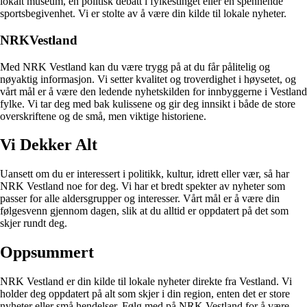
lokalt museum, en politisk debatt i fylkestinget eller en spennende
sportsbegivenhet. Vi er stolte av å være din kilde til lokale nyheter.
NRKVestland
Med NRK Vestland kan du være trygg på at du får pålitelig og
nøyaktig informasjon. Vi setter kvalitet og troverdighet i høysetet, og
vårt mål er å være den ledende nyhetskilden for innbyggerne i Vestland
fylke. Vi tar deg med bak kulissene og gir deg innsikt i både de store
overskriftene og de små, men viktige historiene.
Vi Dekker Alt
Uansett om du er interessert i politikk, kultur, idrett eller vær, så har
NRK Vestland noe for deg. Vi har et bredt spekter av nyheter som
passer for alle aldersgrupper og interesser. Vårt mål er å være din
følgesvenn gjennom dagen, slik at du alltid er oppdatert på det som
skjer rundt deg.
Oppsummert
NRK Vestland er din kilde til lokale nyheter direkte fra Vestland. Vi
holder deg oppdatert på alt som skjer i din region, enten det er store
nyheter eller små hendelser. Følg med på NRK Vestland for å være