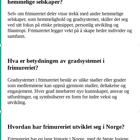
hemmelige selskaper?
Selv om frimureriet deler visse trekk med andre hemmelige
selskaper, som hemmelighold og gradsystemer, skiller det seg
ved sitt fokus på etiske prinsipper, personlig utvikling og
filantropi. Frimureriet legger vekt på å skape bedre individer og
samfunn.
Hva er betydningen av gradsystemet i
frimureriet?
Gradsystemet i frimureriet består av ulike stadier eller grader
som medlemmene kan oppnå gjennom studier, deltakelse og
engasjement. Hver grad innebærer nye kunnskaper, ansvar og
utfordringer, og symboliserer en form for indre vekst og
utvikling.
Hvordan har frimureriet utviklet seg i Norge?
Frimureriet har en lang historie i Norge, med de første losjene