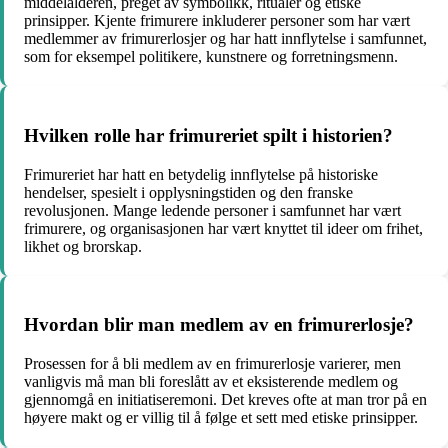
middelalderen, preget av symbolikk, ritualer og etiske
prinsipper. Kjente frimurere inkluderer personer som har vært
medlemmer av frimurerlosjer og har hatt innflytelse i samfunnet,
som for eksempel politikere, kunstnere og forretningsmenn.
Hvilken rolle har frimureriet spilt i historien?
Frimureriet har hatt en betydelig innflytelse på historiske
hendelser, spesielt i opplysningstiden og den franske
revolusjonen. Mange ledende personer i samfunnet har vært
frimurere, og organisasjonen har vært knyttet til ideer om frihet,
likhet og brorskap.
Hvordan blir man medlem av en frimurerlosje?
Prosessen for å bli medlem av en frimurerlosje varierer, men
vanligvis må man bli foreslått av et eksisterende medlem og
gjennomgå en initiatiseremoni. Det kreves ofte at man tror på en
høyere makt og er villig til å følge et sett med etiske prinsipper.