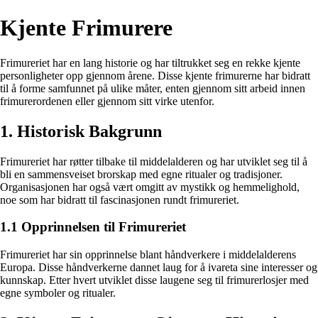
Kjente Frimurere
Frimureriet har en lang historie og har tiltrukket seg en rekke kjente
personligheter opp gjennom årene. Disse kjente frimurerne har bidratt
til å forme samfunnet på ulike måter, enten gjennom sitt arbeid innen
frimurerordenen eller gjennom sitt virke utenfor.
1. Historisk Bakgrunn
Frimureriet har røtter tilbake til middelalderen og har utviklet seg til å
bli en sammensveiset brorskap med egne ritualer og tradisjoner.
Organisasjonen har også vært omgitt av mystikk og hemmelighold,
noe som har bidratt til fascinasjonen rundt frimureriet.
1.1 Opprinnelsen til Frimureriet
Frimureriet har sin opprinnelse blant håndverkere i middelalderens
Europa. Disse håndverkerne dannet laug for å ivareta sine interesser og
kunnskap. Etter hvert utviklet disse laugene seg til frimurerlosjer med
egne symboler og ritualer.