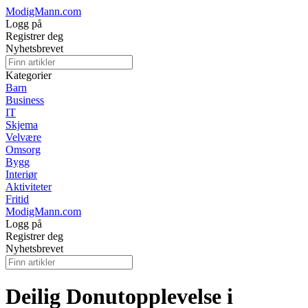
ModigMann.com
Logg på
Registrer deg
Nyhetsbrevet
Kategorier
Barn
Business
IT
Skjema
Velvære
Omsorg
Bygg
Interiør
Aktiviteter
Fritid
ModigMann.com
Logg på
Registrer deg
Nyhetsbrevet
Deilig Donutopplevelse i