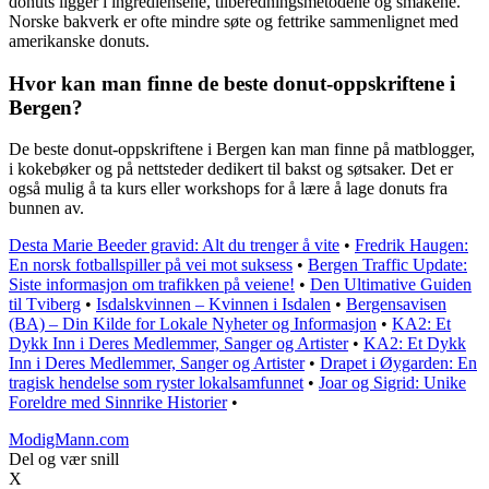
donuts ligger i ingrediensene, tilberedningsmetodene og smakene.
Norske bakverk er ofte mindre søte og fettrike sammenlignet med
amerikanske donuts.
Hvor kan man finne de beste donut-oppskriftene i
Bergen?
De beste donut-oppskriftene i Bergen kan man finne på matblogger,
i kokebøker og på nettsteder dedikert til bakst og søtsaker. Det er
også mulig å ta kurs eller workshops for å lære å lage donuts fra
bunnen av.
Desta Marie Beeder gravid: Alt du trenger å vite
•
Fredrik Haugen:
En norsk fotballspiller på vei mot suksess
•
Bergen Traffic Update:
Siste informasjon om trafikken på veiene!
•
Den Ultimative Guiden
til Tviberg
•
Isdalskvinnen – Kvinnen i Isdalen
•
Bergensavisen
(BA) – Din Kilde for Lokale Nyheter og Informasjon
•
KA2: Et
Dykk Inn i Deres Medlemmer, Sanger og Artister
•
KA2: Et Dykk
Inn i Deres Medlemmer, Sanger og Artister
•
Drapet i Øygarden: En
tragisk hendelse som ryster lokalsamfunnet
•
Joar og Sigrid: Unike
Foreldre med Sinnrike Historier
•
ModigMann.com
Del og vær snill
X