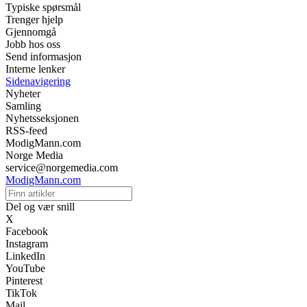
Typiske spørsmål
Trenger hjelp
Gjennomgå
Jobb hos oss
Send informasjon
Interne lenker
Sidenavigering
Nyheter
Samling
Nyhetsseksjonen
RSS-feed
ModigMann.com
Norge Media
service@norgemedia.com
ModigMann.com
Del og vær snill
X
Facebook
Instagram
LinkedIn
YouTube
Pinterest
TikTok
Mail