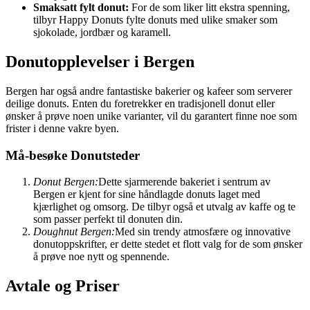
Smaksatt fylt donut:
For de som liker litt ekstra spenning,
tilbyr Happy Donuts fylte donuts med ulike smaker som
sjokolade, jordbær og karamell.
Donutopplevelser i Bergen
Bergen har også andre fantastiske bakerier og kafeer som serverer
deilige donuts. Enten du foretrekker en tradisjonell donut eller
ønsker å prøve noen unike varianter, vil du garantert finne noe som
frister i denne vakre byen.
Må-besøke Donutsteder
Donut Bergen:
Dette sjarmerende bakeriet i sentrum av
Bergen er kjent for sine håndlagde donuts laget med
kjærlighet og omsorg. De tilbyr også et utvalg av kaffe og te
som passer perfekt til donuten din.
Doughnut Bergen:
Med sin trendy atmosfære og innovative
donutoppskrifter, er dette stedet et flott valg for de som ønsker
å prøve noe nytt og spennende.
Avtale og Priser