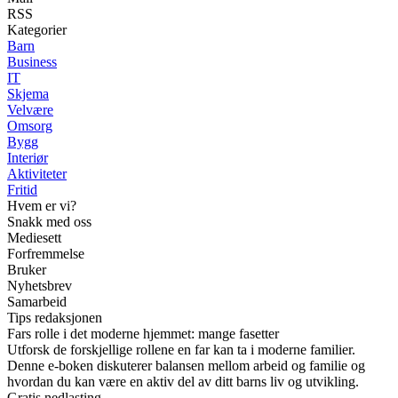
RSS
Kategorier
Barn
Business
IT
Skjema
Velvære
Omsorg
Bygg
Interiør
Aktiviteter
Fritid
Hvem er vi?
Snakk med oss
Mediesett
Forfremmelse
Bruker
Nyhetsbrev
Samarbeid
Tips redaksjonen
Fars rolle i det moderne hjemmet: mange fasetter
Utforsk de forskjellige rollene en far kan ta i moderne familier.
Denne e-boken diskuterer balansen mellom arbeid og familie og
hvordan du kan være en aktiv del av ditt barns liv og utvikling.
Gratis nedlasting