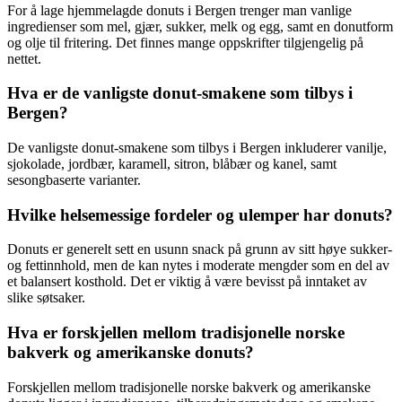
For å lage hjemmelagde donuts i Bergen trenger man vanlige
ingredienser som mel, gjær, sukker, melk og egg, samt en donutform
og olje til fritering. Det finnes mange oppskrifter tilgjengelig på
nettet.
Hva er de vanligste donut-smakene som tilbys i
Bergen?
De vanligste donut-smakene som tilbys i Bergen inkluderer vanilje,
sjokolade, jordbær, karamell, sitron, blåbær og kanel, samt
sesongbaserte varianter.
Hvilke helsemessige fordeler og ulemper har donuts?
Donuts er generelt sett en usunn snack på grunn av sitt høye sukker-
og fettinnhold, men de kan nytes i moderate mengder som en del av
et balansert kosthold. Det er viktig å være bevisst på inntaket av
slike søtsaker.
Hva er forskjellen mellom tradisjonelle norske
bakverk og amerikanske donuts?
Forskjellen mellom tradisjonelle norske bakverk og amerikanske