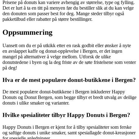
Prisene på donuts kan variere avhengig av størrelse, type og fylling.
Det er lurt å ta en titt på menyen før du bestiller slik at du kan velge
den donuten som passer best for deg. Mange steder tilbyr også
pakketilbud eller rabatter på større bestillinger.
Oppsummering
Uansett om du er på utkikk etter en rask godbit eller ønsker å nyte
en avslappet kaffe og donut-opplevelse i Bergen, er det ingen
mangel på alternativer å velge mellom. Utforsk de ulike
donutstedene i byen og la deg friste av de søte fristelsene som venter
på deg!
Hva er de mest populære donut-butikkene i Bergen?
De mest populære donut-butikkene i Bergen inkluderer Happy
Donuts og Donut Bergen, som begge tilbyr et bredt utvalg av deilige
donuts i ulike smaker og varianter.
Hvilke spesialiteter tilbyr Happy Donuts i Bergen?
Happy Donuts i Bergen er kjent for å tilby spesialiteter som ferske
og saftige donuts i unike smaker, samt spesiallagde donut-kreasjoner
for spesielle anledninger.